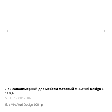
ого
Лак сополимерный для мебели матовый MIA Aturi Design L-
Ад
11 0,6
SK
SKU:
T1-00012586
Atu
Лак MIA Aturi Design 600 гр