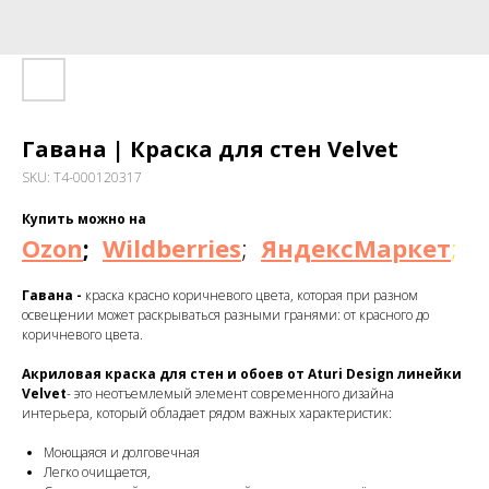
Гавана | Краска для стен Velvet
SKU:
T4-000120317
Купить можно на
Ozon
;
Wildberries
;
ЯндексМаркет
;
Гавана -
краска красно коричневого цвета, которая при разном
освещении может раскрываться разными гранями: от красного до
коричневого цвета.
Акриловая краска для стен и обоев от Aturi Design линейки
Velvet
- это неотъемлемый элемент современного дизайна
интерьера, который обладает рядом важных характеристик:
Моющаяся и долговечная
Легко очищается,