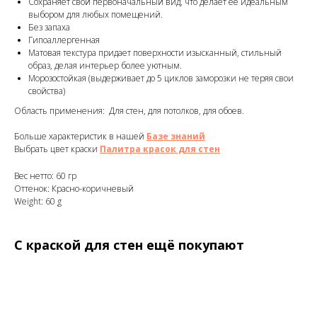
Сохраняет свой первоначальный вид, что делает её идеальным
выбором для любых помещений.
Без запаха
Гипоаллергенная
Матовая текстура придает поверхности изысканный, стильный
образ, делая интерьер более уютным.
Морозостойкая (выдерживает до 5 циклов заморозки не теряя свои
свойства)
Область применения: Для стен, для потолков, для обоев.
Больше характеристик в нашей
Базе знаний
Выбрать цвет краски
Палитра красок для стен
Вес нетто: 60 гр
Оттенок: Красно-коричневый
Weight: 60 g
С краской для стен ещё покупают