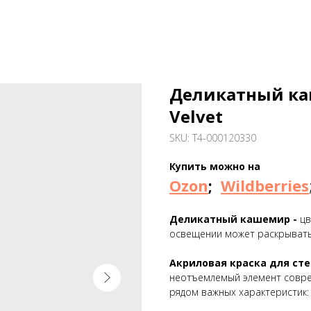
Деликатный ка
Velvet
SKU:
T4-000120330
Купить можно на
Ozon
;
Wildberries
Деликатный кашемир -
цв
освещении может раскрывать
Акриловая краска для стен
неотъемлемый элемент совре
рядом важных характеристик: