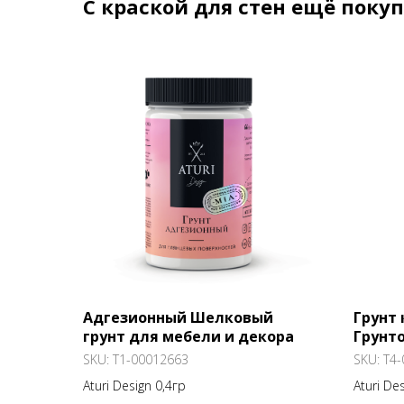
С краской для стен ещё поку
Адгезионный Шелковый
Грунт 
грунт для мебели и декора
Грунт
глубо
SKU:
T1-00012663
SKU:
T4-
Aturi 
Aturi Design 0,4гр
Aturi De