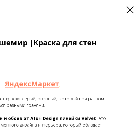
шемир |Краска для стен
;
ЯндексМаркет
;
ет краски серый, розовый, который при разном
ся разными гранями.
 и обоев от Aturi Design линейки Velvet
- это
менного дизайна интерьера, который обладает