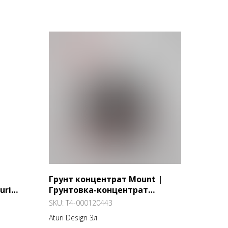
Грунт концентрат Mount |
uri
Грунтовка-концентрат
глубокого проникновения
SKU:
T4-000120443
Aturi Design
Aturi Design 3л