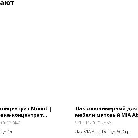
пают
концентрат Mount |
Лак сополимерный для
овка-концентрат
мебели матовый MIA At
кого проникновения
Design L-11 0,6
000120441
SKU:
T1-00012586
Design
sign 1л
Лак MIA Aturi Design 600 гр